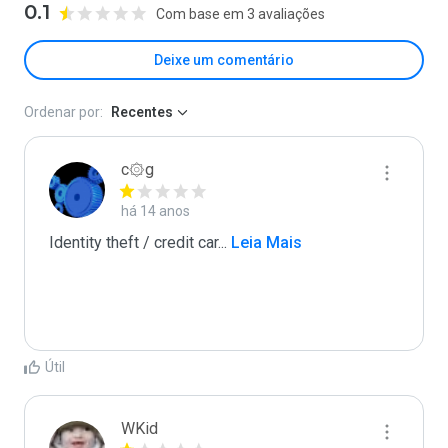
0.1
Com base em 3 avaliações
Deixe um comentário
Ordenar por:
Recentes
c۞g
há 14 anos
Identity theft / credit car
...
 Leia Mais
Útil
WKid