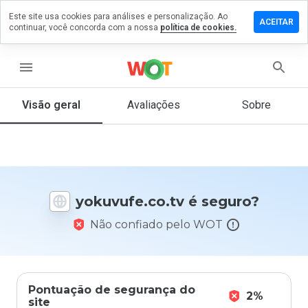
Este site usa cookies para análises e personalização. Ao
xe um
ACEITAR
continuar, você concorda com a nossa
política de cookies.
entário
vufe.co.tv
menu
Visão geral
Avaliações
Sobre
De 1
a 5,
que
nota
você
yokuvufe.co.tv é seguro?
daria
a
Não confiado pelo WOT
este
site?
Pontuação de segurança do
2%
site