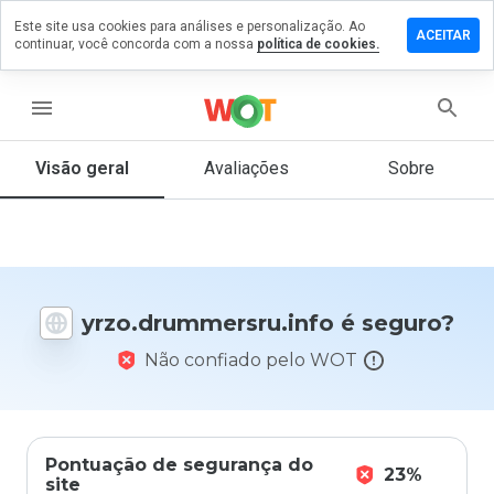
Este site usa cookies para análises e personalização. Ao
um comentário
ACEITAR
continuar, você concorda com a nossa
política de cookies.
ummersru.info
menu
Visão geral
Avaliações
Sobre
De 1
a 5,
que
nota
você
daria
yrzo.drummersru.info é seguro?
a
este
Não confiado pelo WOT
site?
Pontuação de segurança do
23%
site