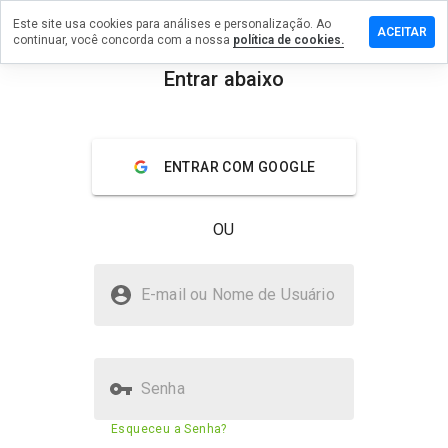
Este site usa cookies para análises e personalização. Ao
xe um
ACEITAR
continuar, você concorda com a nossa
política de cookies.
entário
Entrar abaixo
ekmn.info
menu
Visão geral
Avaliações
Sobre
ENTRAR COM GOOGLE
De 1
a 5,
OU
que
nota
você
ywoekmn.info é seguro?
daria
E-mail ou Nome de Usuário
a
Site desconhecido
este
site?
Senha
Pontuação de segurança do
18%
Esqueceu a Senha?
site