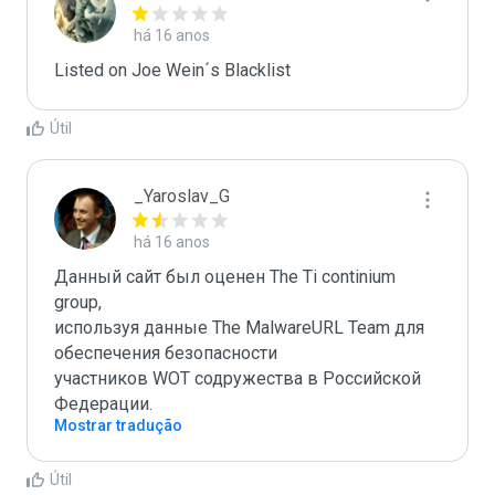
há 16 anos
Listed on Joe Wein´s Blacklist
Útil
_Yaroslav_G
há 16 anos
Данный сайт был оценен The Ti continium 
group,

используя данные The MalwareURL Team для 
обеспечения безопасности 

участников WOT содружества в Российской 
Федерации.
Mostrar tradução
Útil