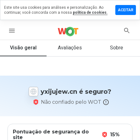
Este site usa cookies para análises e personalização. Ao
ixe um
ACEITAR
continuar, você concorda com a nossa
política de cookies.
mentário
m
ijujew.cn
menu
Visão geral
Avaliações
Sobre
De 1
a 5,
que
nota
você
yxijujew.cn é seguro?
daria
a
Não confiado pelo WOT
este
site?
Pontuação de segurança do
15%
site