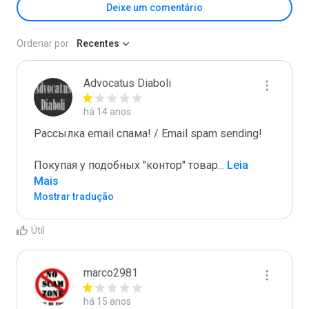
Deixe um comentário
Ordenar por:
Recentes
Advocatus Diaboli
há 14 anos
Рассылка email спама! / Email spam sending! 

Покупая у подобных "контор" товар
...
 Leia 
Mais
Mostrar tradução
Útil
marco2981
há 15 anos