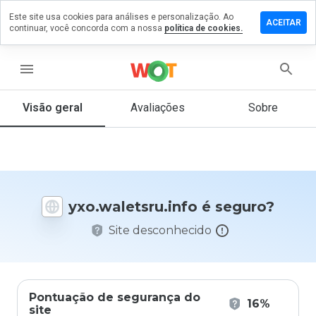
Este site usa cookies para análises e personalização. Ao
e um
ACEITAR
continuar, você concorda com a nossa
política de cookies.
ntário em
aletsru.info
menu
Visão geral
Avaliações
Sobre
De 1
a 5,
que
nota
você
daria
yxo.waletsru.info é seguro?
a
este
Site desconhecido
site?
Pontuação de segurança do
16%
site