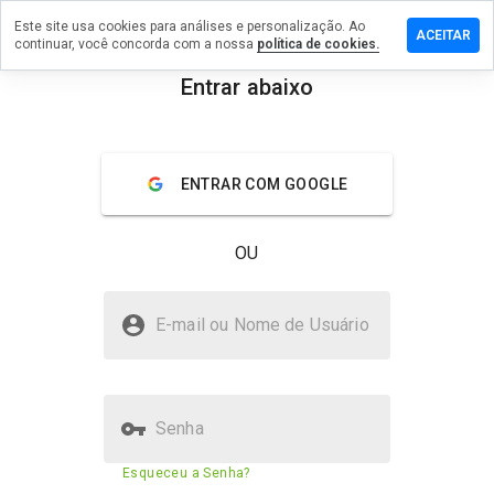
Este site usa cookies para análises e personalização. Ao
ixe um
ACEITAR
continuar, você concorda com a nossa
política de cookies.
mentário
m
Entrar abaixo
3494.info
menu
Visão geral
Avaliações
Sobre
ENTRAR COM GOOGLE
De 1
a 5,
OU
que
nota
você
yy3494.info é seguro?
daria
E-mail ou Nome de Usuário
a
Site suspeito
este
site?
Senha
Pontuação de segurança do
8%
Esqueceu a Senha?
site