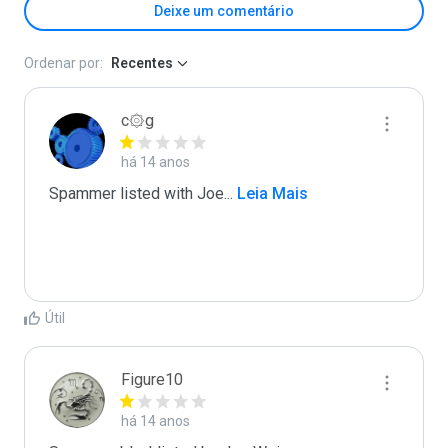
Deixe um comentário
Ordenar por:
Recentes
c۞g
há 14 anos
Spammer listed with Joe
...
 Leia Mais
Útil
Figure10
há 14 anos