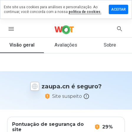
Este site usa cookies para análises e personalização. Ao
ixe um
ACEITAR
continuar, você concorda com a nossa
política de cookies.
mentário
m
upa.cn
menu
Visão geral
Avaliações
Sobre
De 1
a 5,
que
nota
você
zaupa.cn é seguro?
daria
a
Site suspeito
este
site?
Pontuação de segurança do
29%
site