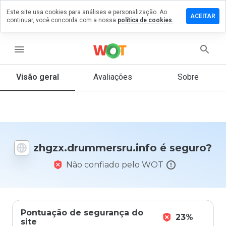
Este site usa cookies para análises e personalização. Ao
m comentário
ACEITAR
continuar, você concorda com a nossa
política de cookies.
rummersru.info
menu
Visão geral
Avaliações
Sobre
De 1
a 5,
que
nota
você
daria
zhgzx.drummersru.info é seguro?
a
este
Não confiado pelo WOT
site?
Pontuação de segurança do
23%
site