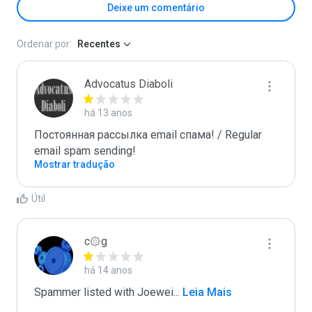
Deixe um comentário
Ordenar por:
Recentes
Advocatus Diaboli
há 13 anos
Постоянная рассылка email спама! / Regular 
email spam sending!
Mostrar tradução
Útil
c۞g
há 14 anos
Spammer listed with Joewei
...
 Leia Mais