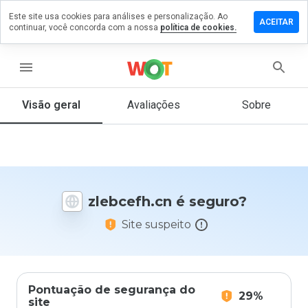
Este site usa cookies para análises e personalização. Ao
ixe um
ACEITAR
continuar, você concorda com a nossa
política de cookies.
mentário
m
ebcefh.cn
menu
Visão geral
Avaliações
Sobre
De 1
a 5,
que
nota
você
zlebcefh.cn é seguro?
daria
a
Site suspeito
este
site?
Pontuação de segurança do
29%
site