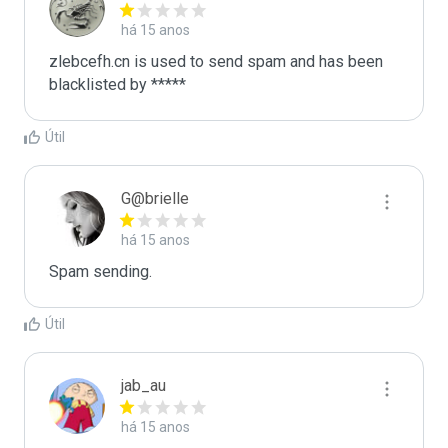
há 15 anos
zlebcefh.cn is used to send spam and has been 
blacklisted by ***** 
Útil
G@brielle
há 15 anos
Spam sending.
Útil
jab_au
há 15 anos