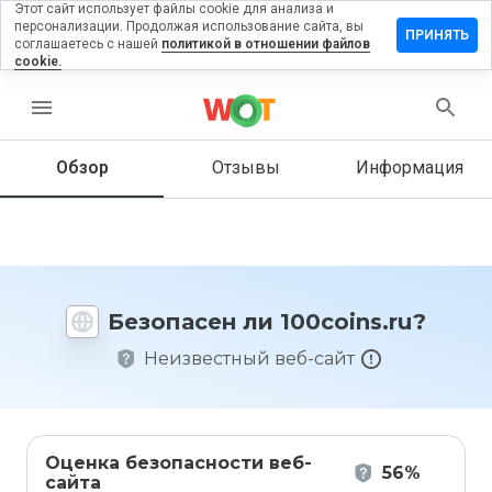
Этот сайт использует файлы cookie для анализа и
персонализации. Продолжая использование сайта, вы
тавить
ПРИНЯТЬ
соглашаетесь с нашей
политикой в отношении файлов
зыв на
cookie.
0coins.ru
menu
Обзор
Отзывы
Информация
Как бы
вы
оценили
этот
сайт от
1 до 5?
Безопасен ли 100coins.ru?
Неизвестный веб-сайт
Оценка безопасности веб-
56%
сайта