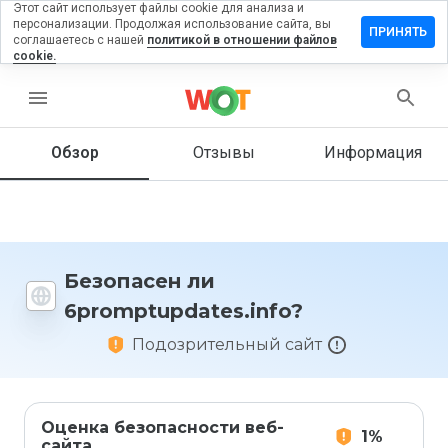
Этот сайт использует файлы cookie для анализа и
персонализации. Продолжая использование сайта, вы
ть отзыв на
ПРИНЯТЬ
соглашаетесь с нашей
политикой в отношении файлов
tupdates.info
cookie.
menu
Обзор
Отзывы
Информация
Как бы
вы
оценили
этот
сайт от
1 до 5?
Безопасен ли
6promptupdates.info?
Подозрительный сайт
Оценка безопасности веб-
1%
сайта