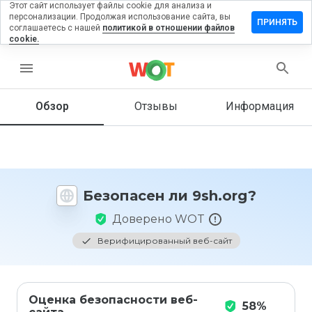
Этот сайт использует файлы cookie для анализа и
персонализации. Продолжая использование сайта, вы
ставить
ПРИНЯТЬ
соглашаетесь с нашей
политикой в отношении файлов
тзыв на
cookie.
sh.org
menu
Обзор
Отзывы
Информация
Как бы
вы
оценили
этот
сайт от
1 до 5?
Безопасен ли 9sh.org?
Доверено WOT
Верифицированный веб-сайт
Оценка безопасности веб-
58%