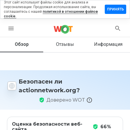
Этот сайт использует файлы cookie для анализа и
персонализации. Продолжая использование сайта, вы
вить отзыв
ПРИНЯТЬ
соглашаетесь с нашей
политикой в отношении файлов
cookie.
nnetwork.org
menu
Обзор
Отзывы
Информация
Как бы
вы
оценили
этот
сайт от
1 до 5?
Безопасен ли
actionnetwork.org?
Доверено WOT
Оценка безопасности веб-
66%
сайта