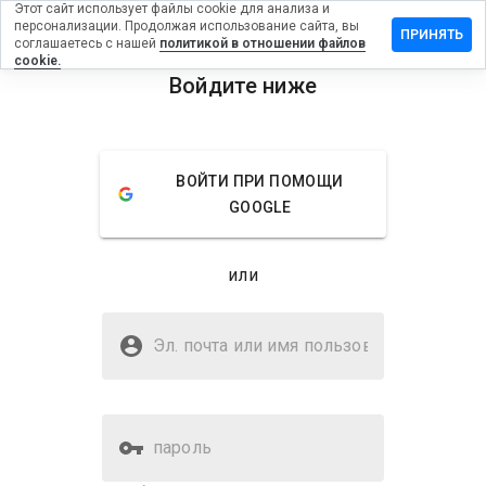
Этот сайт использует файлы cookie для анализа и
персонализации. Продолжая использование сайта, вы
авить
ПРИНЯТЬ
соглашаетесь с нашей
политикой в отношении файлов
ыв на
cookie.
rapotheke-
Войдите ниже
nfo
menu
Обзор
Отзывы
Информация
ВОЙТИ ПРИ ПОМОЩИ
GOOGLE
Как бы
вы
оценили
или
этот
сайт от
Безопасен ли adlerapotheke-
1 до 5?
gx.info?
Эл. почта или имя
пользователя
WOT не доверяет
пароль
Оценка безопасности веб-
1%
сайта