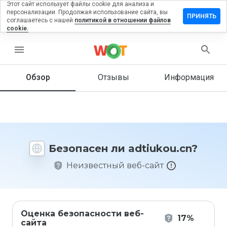
Этот сайт использует файлы cookie для анализа и
персонализации. Продолжая использование сайта, вы
тавить
ПРИНЯТЬ
соглашаетесь с нашей
политикой в отношении файлов
зыв на
cookie.
tiukou.cn
menu
Обзор
Отзывы
Информация
Как бы
вы
оценили
этот
сайт от
1 до 5?
Безопасен ли adtiukou.cn?
Неизвестный веб-сайт
Оценка безопасности веб-
17%
сайта