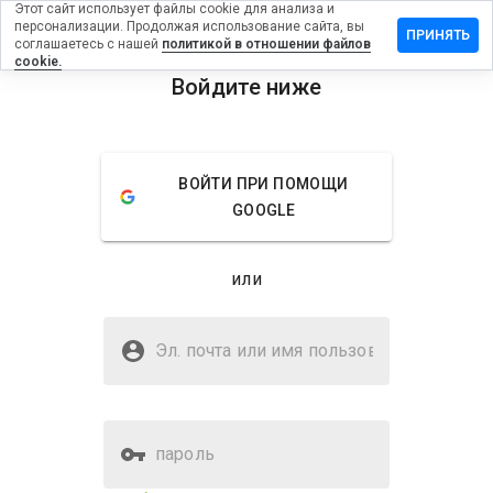
Этот сайт использует файлы cookie для анализа и
персонализации. Продолжая использование сайта, вы
ставить
ПРИНЯТЬ
соглашаетесь с нашей
политикой в отношении файлов
тзыв на
cookie.
ikycjx.cn
Войдите ниже
menu
Обзор
Отзывы
Информация
ВОЙТИ ПРИ ПОМОЩИ
Как бы
GOOGLE
вы
оценили
этот
или
сайт от
1 до 5?
Безопасен ли aeikycjx.cn?
Эл. почта или имя
WOT не доверяет
пользователя
пароль
Оценка безопасности веб-
14%
сайта