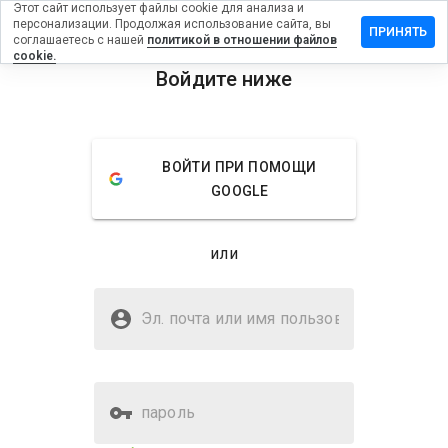
Этот сайт использует файлы cookie для анализа и
персонализации. Продолжая использование сайта, вы
тавить
ПРИНЯТЬ
соглашаетесь с нашей
политикой в отношении файлов
зыв на
cookie.
dvztuo.cn
Войдите ниже
menu
Обзор
Отзывы
Информация
ВОЙТИ ПРИ ПОМОЩИ
Как бы
GOOGLE
вы
оценили
этот
или
сайт от
1 до 5?
Безопасен ли aidvztuo.cn?
Эл. почта или имя
Подозрительный сайт
пользователя
пароль
Оценка безопасности веб-
20%
сайта