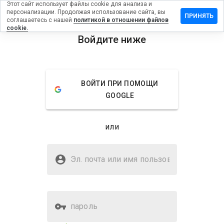
Этот сайт использует файлы cookie для анализа и
персонализации. Продолжая использование сайта, вы
вить
ПРИНЯТЬ
соглашаетесь с нашей
политикой в отношении файлов
в на
cookie.
kipedia.org
Войдите ниже
menu
Обзор
Отзывы
Информация
ВОЙТИ ПРИ ПОМОЩИ
Как бы
GOOGLE
вы
оценили
этот
или
сайт от
1 до 5?
Безопасен ли an.wikipedia.org?
Эл. почта или имя
Доверено WOT
пользователя
пароль
Оценка безопасности веб-
91%
сайта