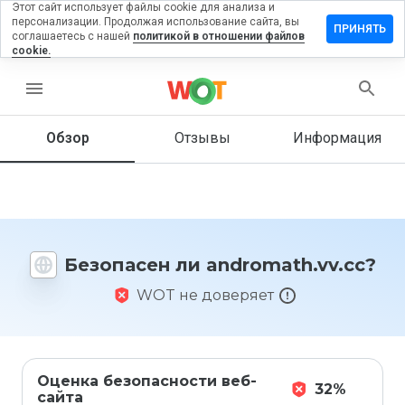
Этот сайт использует файлы cookie для анализа и
персонализации. Продолжая использование сайта, вы
авить
ПРИНЯТЬ
соглашаетесь с нашей
политикой в отношении файлов
в на
cookie.
omath.vv.cc
menu
Обзор
Отзывы
Информация
Как бы
вы
оценили
этот
сайт от
1 до 5?
Безопасен ли andromath.vv.cc?
WOT не доверяет
Оценка безопасности веб-
32%
сайта