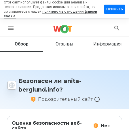
Этот сайт использует файлы cookie для анализа и
персонализации. Продолжая использование сайта, вы
тавить
ПРИНЯТЬ
соглашаетесь с нашей
политикой в отношении файлов
зыв на
cookie.
ta-
glund.info
menu
Обзор
Отзывы
Информация
Как бы
вы
оценили
этот
сайт от
Безопасен ли anita-
1 до 5?
berglund.info?
Подозрительный сайт
Оценка безопасности веб-
Нет
сайта