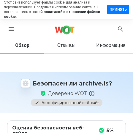
Этот сайт использует файлы cookie для анализа и
персонализации. Продолжая использование сайта, вы
ставить
ПРИНЯТЬ
соглашаетесь с нашей
политикой в отношении файлов
тзыв на
cookie.
chive.is
menu
Обзор
Отзывы
Информация
Как бы
вы
оценили
этот
сайт от
1 до 5?
Безопасен ли archive.is?
Доверено WOT
Верифицированный веб-сайт
Оценка безопасности веб-
5%