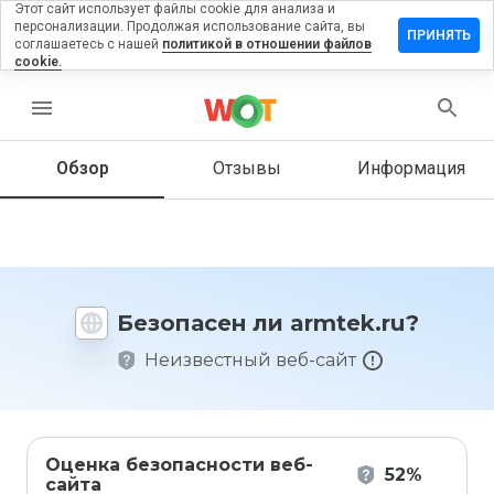
Этот сайт использует файлы cookie для анализа и
персонализации. Продолжая использование сайта, вы
ставить
ПРИНЯТЬ
соглашаетесь с нашей
политикой в отношении файлов
тзыв на
cookie.
rmtek.ru
menu
Обзор
Отзывы
Информация
Как бы
вы
оценили
этот
сайт от
1 до 5?
Безопасен ли armtek.ru?
Неизвестный веб-сайт
Оценка безопасности веб-
52%
сайта