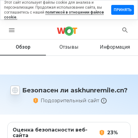
Этот сайт использует файлы cookie для анализа и
персонализации. Продолжая использование сайта, вы
вить
ПРИНЯТЬ
соглашаетесь с нашей
политикой в отношении файлов
в на
cookie.
unremile.cn
menu
Обзор
Отзывы
Информация
Как бы
вы
оценили
этот
сайт от
1 до 5?
Безопасен ли askhunremile.cn?
Подозрительный сайт
Оценка безопасности веб-
23%
сайта