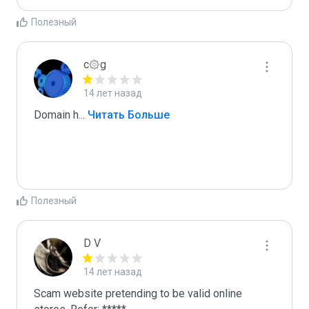
Полезный
c۞g
14 лет назад
Domain h
...
 Читать Больше
Полезный
D V
14 лет назад
Scam website pretending to be valid online 