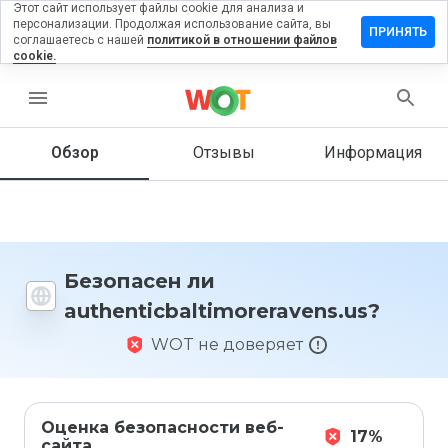
Этот сайт использует файлы cookie для анализа и
персонализации. Продолжая использование сайта, вы
отзыв на
ПРИНЯТЬ
соглашаетесь с нашей
политикой в отношении файлов
altimoreravens.us
cookie.
menu
Обзор
Отзывы
Информация
Как бы
вы
оценили
этот
сайт от
1 до 5?
Безопасен ли
authenticbaltimoreravens.us?
WOT не доверяет
Оценка безопасности веб-
17%
сайта