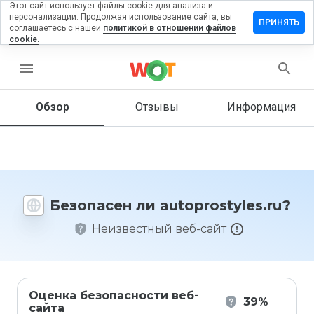
Этот сайт использует файлы cookie для анализа и
персонализации. Продолжая использование сайта, вы
вить
ПРИНЯТЬ
соглашаетесь с нашей
политикой в отношении файлов
в на
cookie.
rostyles.ru
menu
Обзор
Отзывы
Информация
Как бы
вы
оценили
этот
сайт от
1 до 5?
Безопасен ли autoprostyles.ru?
Неизвестный веб-сайт
Оценка безопасности веб-
39%
сайта