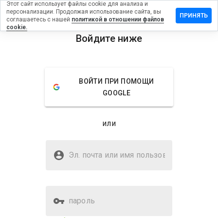
Этот сайт использует файлы cookie для анализа и
персонализации. Продолжая использование сайта, вы
тавить
ПРИНЯТЬ
соглашаетесь с нашей
политикой в отношении файлов
зыв на
cookie.
ashover.ru
Войдите ниже
menu
Обзор
Отзывы
Информация
ВОЙТИ ПРИ ПОМОЩИ
Как бы
GOOGLE
вы
оценили
этот
или
сайт от
1 до 5?
Безопасен ли balashover.ru?
Эл. почта или имя
Неизвестный веб-сайт
пользователя
пароль
Оценка безопасности веб-
51%
сайта