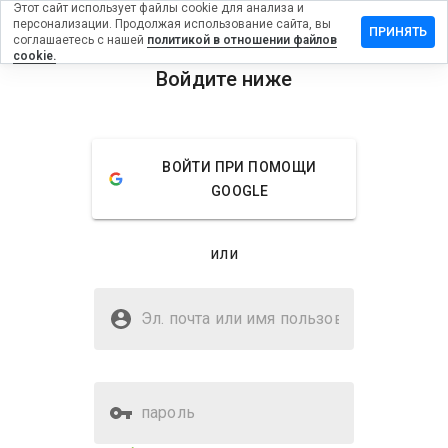
Этот сайт использует файлы cookie для анализа и
персонализации. Продолжая использование сайта, вы
ь отзыв на
ПРИНЯТЬ
соглашаетесь с нашей
политикой в отношении файлов
nlinekaufen24.in
cookie.
Войдите ниже
menu
Обзор
Отзывы
Информация
Как бы
ВОЙТИ ПРИ ПОМОЩИ
вы
GOOGLE
оценили
этот
сайт от
или
1 до 5?
Безопасен ли
balicki.onlinekaufen24.in?
Эл. почта или имя
пользователя
Подозрительный сайт
пароль
Оценка безопасности веб-
2%
сайта