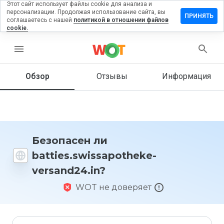
Этот сайт использует файлы cookie для анализа и
персонализации. Продолжая использование сайта, вы
ь отзыв на
ПРИНЯТЬ
соглашаетесь с нашей
политикой в отношении файлов
swissapotheke-
cookie.
4.in
menu
Обзор
Отзывы
Информация
Как бы
вы
оценили
этот
сайт от
1 до 5?
Безопасен ли
batties.swissapotheke-
versand24.in?
WOT не доверяет