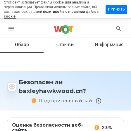
Этот сайт использует файлы cookie для анализа и
персонализации. Продолжая использование сайта, вы
ить отзыв
ПРИНЯТЬ
соглашаетесь с нашей
политикой в отношении файлов
cookie.
yhawkwood.cn
menu
Обзор
Отзывы
Информация
Как бы
вы
оценили
этот
сайт от
1 до 5?
Безопасен ли
baxleyhawkwood.cn?
Подозрительный сайт
Оценка безопасности веб-
23%
сайта