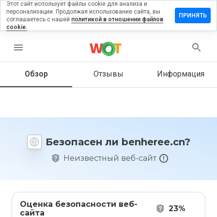
Этот сайт использует файлы cookie для анализа и
персонализации. Продолжая использование сайта, вы
тавить
ПРИНЯТЬ
соглашаетесь с нашей
политикой в отношении файлов
зыв на
cookie.
nheree.cn
menu
Обзор
Отзывы
Информация
Как бы
вы
оценили
этот
сайт от
1 до 5?
Безопасен ли benheree.cn?
Неизвестный веб-сайт
Оценка безопасности веб-
23%
сайта