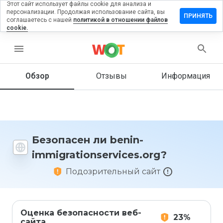
Этот сайт использует файлы cookie для анализа и
персонализации. Продолжая использование сайта, вы
ь отзыв на
ПРИНЯТЬ
соглашаетесь с нашей
политикой в отношении файлов
cookie.
ionservices.org
menu
Обзор
Отзывы
Информация
Как бы
вы
оценили
этот
сайт от
1 до 5?
Безопасен ли benin-
immigrationservices.org?
Подозрительный сайт
Оценка безопасности веб-
23%
сайта