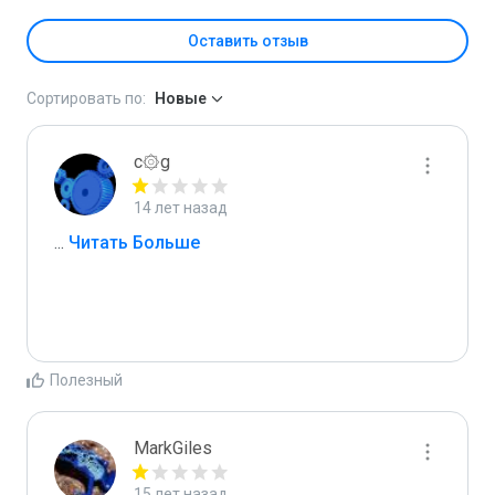
Оставить отзыв
Сортировать по:
Новые
c۞g
14 лет назад
...
 Читать Больше
Полезный
MarkGiles
15 лет назад