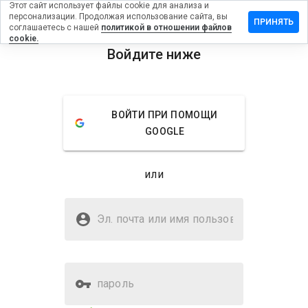
Этот сайт использует файлы cookie для анализа и
персонализации. Продолжая использование сайта, вы
ить отзыв
ПРИНЯТЬ
соглашаетесь с нашей
политикой в отношении файлов
cookie.
ningvan.info
Войдите ниже
menu
Обзор
Отзывы
Информация
ВОЙТИ ПРИ ПОМОЩИ
Как бы
GOOGLE
вы
оценили
этот
или
сайт от
1 до 5?
Безопасен ли
bestkoningvan.info?
Эл. почта или имя
пользователя
Подозрительный сайт
пароль
Оценка безопасности веб-
23%
сайта