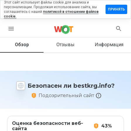
Этот сайт использует файлы cookie для анализа и
персонализации. Продолжая использование сайта, вы
тавить
ПРИНЯТЬ
соглашаетесь с нашей
политикой в отношении файлов
зыв на
cookie.
tkrg.info
menu
Обзор
Отзывы
Информация
Как бы
вы
оценили
этот
сайт от
1 до 5?
Безопасен ли bestkrg.info?
Подозрительный сайт
Оценка безопасности веб-
43%
сайта