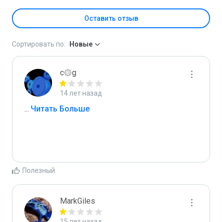
Оставить отзыв
Сортировать по:
Новые
c۞g
14 лет назад
...
 Читать Больше
Полезный
MarkGiles
15 лет назад