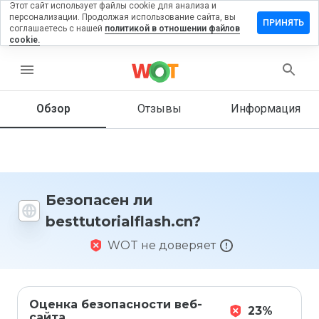
Этот сайт использует файлы cookie для анализа и
персонализации. Продолжая использование сайта, вы
ить отзыв
ПРИНЯТЬ
соглашаетесь с нашей
политикой в отношении файлов
cookie.
torialflash.cn
menu
Обзор
Отзывы
Информация
Как бы
вы
оценили
этот
сайт от
1 до 5?
Безопасен ли
besttutorialflash.cn?
WOT не доверяет
Оценка безопасности веб-
23%
сайта