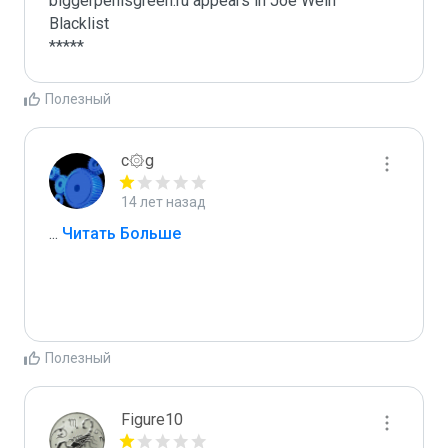
biggerpenisgreen.ru appears in Joe Wein 
Blacklist

*****
Полезный
c۞g
14 лет назад
...
 Читать Больше
Полезный
Figure10