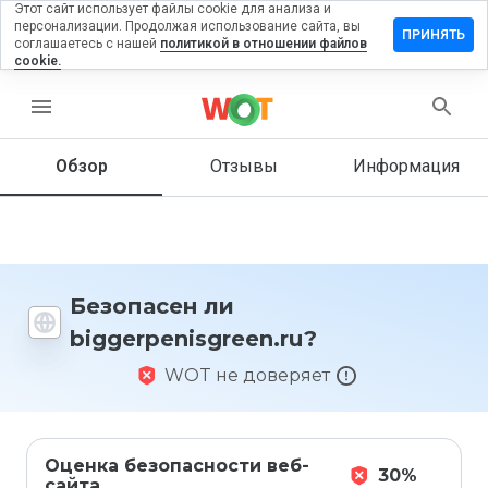
Этот сайт использует файлы cookie для анализа и
персонализации. Продолжая использование сайта, вы
ить отзыв
ПРИНЯТЬ
соглашаетесь с нашей
политикой в отношении файлов
cookie.
penisgreen.ru
menu
Обзор
Отзывы
Информация
Как бы
вы
оценили
этот
сайт от
1 до 5?
Безопасен ли
biggerpenisgreen.ru?
WOT не доверяет
Оценка безопасности веб-
30%
сайта