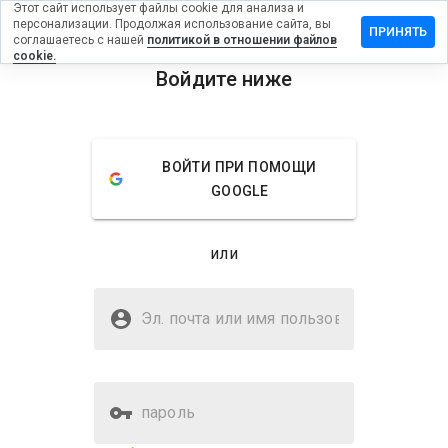
Этот сайт использует файлы cookie для анализа и
персонализации. Продолжая использование сайта, вы
ить отзыв
ПРИНЯТЬ
соглашаетесь с нашей
политикой в отношении файлов
cookie.
penispixel.ru
Войдите ниже
menu
Обзор
Отзывы
Информация
ВОЙТИ ПРИ ПОМОЩИ
Как бы
GOOGLE
вы
оценили
этот
или
сайт от
1 до 5?
Безопасен ли
biggerpenispixel.ru?
Эл. почта или имя
пользователя
WOT не доверяет
пароль
Оценка безопасности веб-
32%
сайта