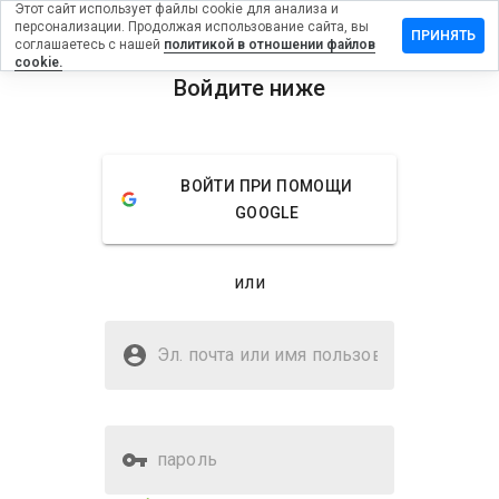
Этот сайт использует файлы cookie для анализа и
персонализации. Продолжая использование сайта, вы
ставить
ПРИНЯТЬ
соглашаетесь с нашей
политикой в отношении файлов
тзыв на
cookie.
igmir.net
Войдите ниже
menu
Обзор
Отзывы
Информация
ВОЙТИ ПРИ ПОМОЩИ
Как бы
GOOGLE
вы
оценили
этот
или
сайт от
1 до 5?
Безопасен ли bigmir.net?
Эл. почта или имя
Доверено WOT
пользователя
пароль
Оценка безопасности веб-
81%
сайта