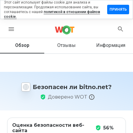
Этот сайт использует файлы cookie для анализа и
персонализации. Продолжая использование сайта, вы
ставить
ПРИНЯТЬ
соглашаетесь с нашей
политикой в отношении файлов
тзыв на
cookie.
tno.net
menu
Обзор
Отзывы
Информация
Как бы
вы
оценили
этот
сайт от
1 до 5?
Безопасен ли bitno.net?
Доверено WOT
Оценка безопасности веб-
56%
сайта