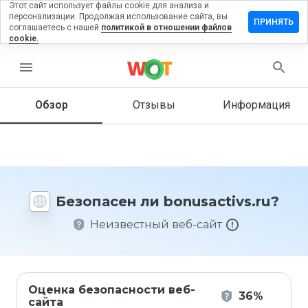
Этот сайт использует файлы cookie для анализа и
персонализации. Продолжая использование сайта, вы
авить
ПРИНЯТЬ
соглашаетесь с нашей
политикой в отношении файлов
ыв на
cookie.
sactivs.ru
menu
Обзор
Отзывы
Информация
Как бы
вы
оценили
этот
сайт от
1 до 5?
Безопасен ли bonusactivs.ru?
Неизвестный веб-сайт
Оценка безопасности веб-
36%
сайта