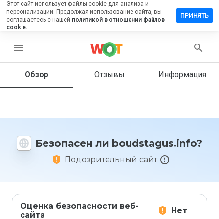
Этот сайт использует файлы cookie для анализа и
персонализации. Продолжая использование сайта, вы
вить
ПРИНЯТЬ
соглашаетесь с нашей
политикой в отношении файлов
в на
cookie.
stagus.info
menu
Обзор
Отзывы
Информация
Как бы
вы
оценили
этот
сайт от
1 до 5?
Безопасен ли boudstagus.info?
Подозрительный сайт
Оценка безопасности веб-
Нет
сайта