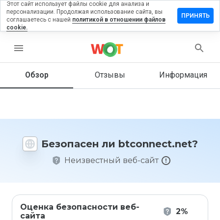
Этот сайт использует файлы cookie для анализа и
персонализации. Продолжая использование сайта, вы
авить
ПРИНЯТЬ
соглашаетесь с нашей
политикой в отношении файлов
ыв на
cookie.
onnect.net
menu
Обзор
Отзывы
Информация
Как бы
вы
оценили
этот
сайт от
1 до 5?
Безопасен ли btconnect.net?
Неизвестный веб-сайт
Оценка безопасности веб-
2%
сайта