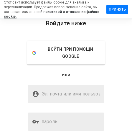
Этот сайт использует файлы cookie для анализа и
персонализации. Продолжая использование сайта, вы
ть отзыв на
ПРИНЯТЬ
соглашаетесь с нашей
политикой в отношении файлов
eeaachfoou.cn
cookie.
Войдите ниже
menu
Обзор
Отзывы
Информация
Как бы
ВОЙТИ ПРИ ПОМОЩИ
вы
GOOGLE
оценили
этот
сайт от
или
1 до 5?
Безопасен ли
buildaaeeaachfoou.cn?
Эл. почта или имя
пользователя
WOT не доверяет
пароль
Оценка безопасности веб-
34%
сайта