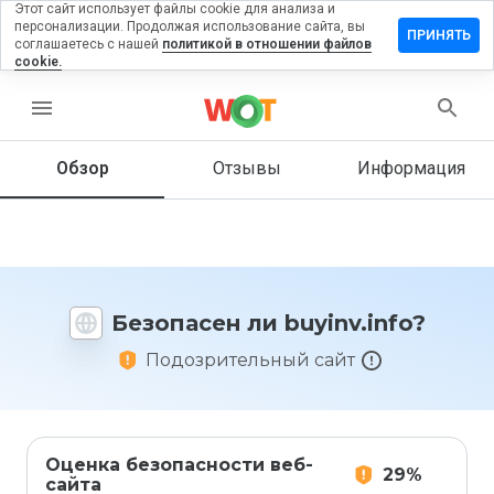
Этот сайт использует файлы cookie для анализа и
персонализации. Продолжая использование сайта, вы
ставить
ПРИНЯТЬ
соглашаетесь с нашей
политикой в отношении файлов
тзыв на
cookie.
yinv.info
menu
Обзор
Отзывы
Информация
Как бы
вы
оценили
этот
сайт от
1 до 5?
Безопасен ли buyinv.info?
Подозрительный сайт
Оценка безопасности веб-
29%
сайта