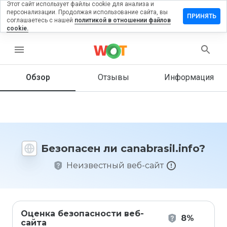
Этот сайт использует файлы cookie для анализа и
персонализации. Продолжая использование сайта, вы
авить
ПРИНЯТЬ
соглашаетесь с нашей
политикой в отношении файлов
ыв на
cookie.
brasil.info
menu
Обзор
Отзывы
Информация
Как бы
вы
оценили
этот
сайт от
1 до 5?
Безопасен ли canabrasil.info?
Неизвестный веб-сайт
Оценка безопасности веб-
8%
сайта