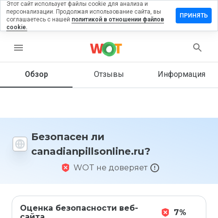
Этот сайт использует файлы cookie для анализа и
персонализации. Продолжая использование сайта, вы
ть отзыв на
ПРИНЯТЬ
соглашаетесь с нашей
политикой в отношении файлов
npillsonline.ru
cookie.
menu
Обзор
Отзывы
Информация
Как бы
вы
оценили
этот
сайт от
1 до 5?
Безопасен ли
canadianpillsonline.ru?
WOT не доверяет
Оценка безопасности веб-
7%
сайта