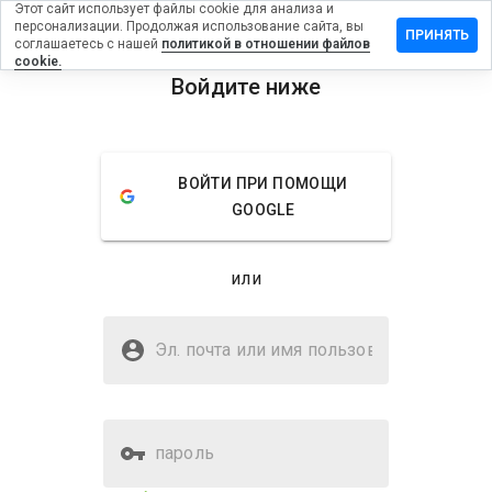
Этот сайт использует файлы cookie для анализа и
персонализации. Продолжая использование сайта, вы
тавить
ПРИНЯТЬ
соглашаетесь с нашей
политикой в отношении файлов
зыв на
cookie.
shout.biz
Войдите ниже
menu
Обзор
Отзывы
Информация
ВОЙТИ ПРИ ПОМОЩИ
Как бы
GOOGLE
вы
оценили
этот
или
сайт от
1 до 5?
Безопасен ли cashout.biz?
Эл. почта или имя
Неизвестный веб-сайт
пользователя
пароль
Оценка безопасности веб-
61%
сайта