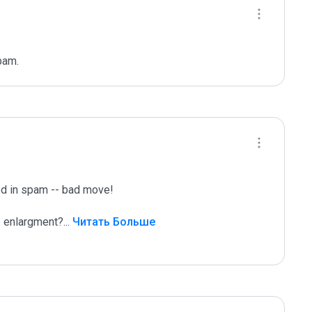
pam.
sed in spam -- bad move!

e enlargment?
...
 Читать Больше