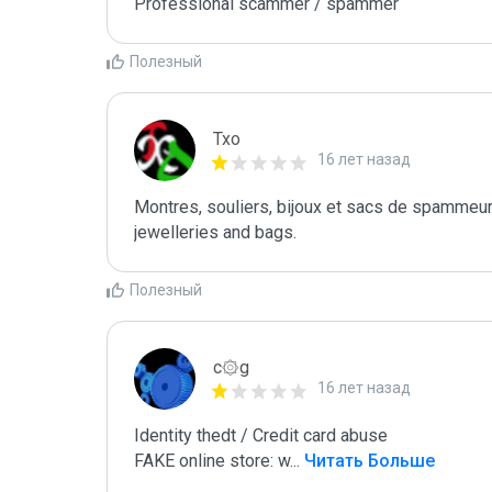
Professional scammer / spammer 
Полезный
Txo
16 лет назад
Montres, souliers, bijoux et sacs de spammeur
jewelleries and bags.
Полезный
c۞g
16 лет назад
Identity thedt / Credit card abuse

FAKE online store: w
...
 Читать Больше