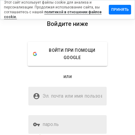
Этот сайт использует файлы cookie для анализа и
персонализации. Продолжая использование сайта, вы
вить
ПРИНЯТЬ
соглашаетесь с нашей
политикой в отношении файлов
в на
cookie.
edeals.info
Войдите ниже
menu
Обзор
Отзывы
Информация
ВОЙТИ ПРИ ПОМОЩИ
Как бы
GOOGLE
вы
оценили
этот
или
сайт от
1 до 5?
Безопасен ли changedeals.info?
Эл. почта или имя
Неизвестный веб-сайт
пользователя
пароль
Оценка безопасности веб-
35%
сайта