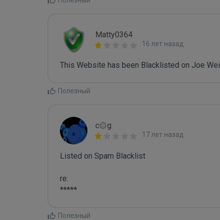
Полезный
Matty0364
16 лет назад
This Website has been Blacklisted on Joe Wein
Полезный
c۞g
17 лет назад
Listed on Spam Blacklist

re:

*****
Полезный