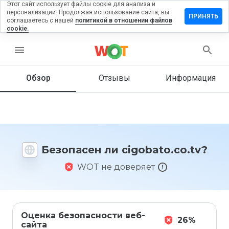
Этот сайт использует файлы cookie для анализа и
персонализации. Продолжая использование сайта, вы
авить
ПРИНЯТЬ
соглашаетесь с нашей
политикой в отношении файлов
ыв на
cookie.
obato.co.tv
menu
Обзор
Отзывы
Информация
Как бы
вы
оценили
этот
сайт от
1 до 5?
Безопасен ли cigobato.co.tv?
WOT не доверяет
Оценка безопасности веб-
26%
сайта