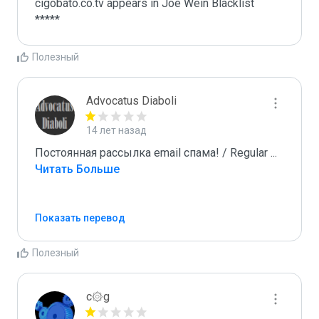
cigobato.co.tv appears in Joe Wein Blacklist

*****
Полезный
Advocatus Diaboli
14 лет назад
Постоянная рассылка email спама! / Regular 
...
Читать Больше
Показать перевод
Полезный
c۞g